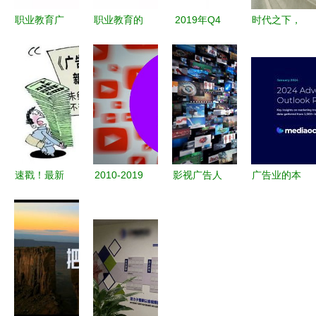
职业教育广
职业教育的
2019年Q4
时代之下，
告主如何用
突围利器
抖音媒体广
回声之上
动态商品广
动态商品广
告投放分析
——中国广
告实现突出
告是如何改
中腰部及头
告业六杰口
重围？以企
变培训机构
部达人推荐
述史 | 朱玉
业管理咨询
获客模式
助力企业管
童、劳双
服务为例
的？
理咨询服务
恩、邓超明
等的四十年
速戳！最新
2010-2019
影视广告人
广告业的本
转身
《江苏省广
改变全球广
需具备的核
质与变局
告条例》教
告业的十位
心素养与企
一种行业体
你如何免受
风云人物
业管理咨询
系的整体重
广告侵扰！
的关键启示
构
企业管理咨
询服务