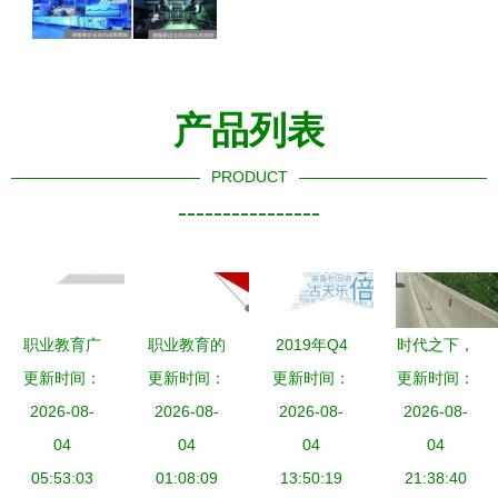
产品列表
PRODUCT
----------------
职业教育广
职业教育的
2019年Q4
时代之下，
告主如何用
更新时间：
更新时间：
突围利器
抖音媒体广
更新时间：
更新时间：
回声之上
动态商品广
2026-08-
动态商品广
2026-08-
告投放分析
2026-08-
——中国广
2026-08-
告实现突出
04
告是如何改
04
中腰部及头
04
告业六杰口
04
重围？以企
05:53:03
变培训机构
01:08:09
部达人推荐
13:50:19
述史 | 朱玉
21:38:40