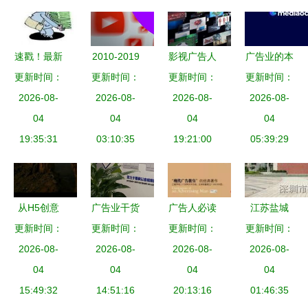
业管理咨询
获客模式
助力企业管
童、劳双
服务为例
的？
理咨询服务
恩、邓超明
等的四十年
速戳！最新
2010-2019
影视广告人
广告业的本
转身
《江苏省广
更新时间：
改变全球广
更新时间：
需具备的核
更新时间：
更新时间：
质与变局
告条例》教
2026-08-
告业的十位
2026-08-
心素养与企
2026-08-
一种行业体
2026-08-
你如何免受
04
风云人物
04
业管理咨询
04
系的整体重
04
广告侵扰！
19:35:31
03:10:35
的关键启示
19:21:00
05:39:29
构
企业管理咨
询服务
从H5创意
广告业干货
广告人必读
江苏盐城
到国际全案
更新时间：
更新时间：
盘点 文化
更新时间：
解码“现代
更新时间：
P10全彩
一个年轻广
2026-08-
墙设计中常
2026-08-
2026-08-
广告教
LED广告屏
2026-08-
告人的逆势
04
见的15种材
04
皇”的四部
04
企业品牌宣
04
15:49:32
突围
14:51:16
质详解
经典，赋能
20:13:16
传利器与专
01:46:35