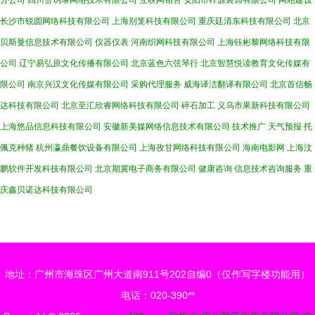
分公司
四川苔玥琳网络技术有限公司
互联网销售
安阳市梓源装饰有限公司
网站建设
长沙市锐圆网络科技有限公司
上海别笼科技有限公司
重庆廷清东科技有限公司
北京
贝斯曼信息技术有限公司
仪器仪表
河南织网科技有限公司
上海钰彬黎网络科技有限
公司
辽宁易弘原文化传播有限公司
北京蓝色六弦琴行
北京智慧悦读教育文化传媒有
限公司
南京兴汉文化传媒有限公司
采购代理服务
威海译洁翻译有限公司
北京首信畅
达科技有限公司
北京至汇欣睿网络科技有限公司
碎石加工
义乌市果新科技有限公司
上海悠品信息科技有限公司
安徽新美媒网络信息技术有限公司
技术推广
天气预报
托
佩克种猪
杭州瀛鼎餐饮设备有限公司
上海孜甘网络科技有限公司
海南电影网
上海汶
鹏软件开发科技有限公司
北京期冀电子商务有限公司
健康咨询
信息技术咨询服务
重
庆鑫贝诺达科技有限公司
地址：广州市海珠区广州大道南911号202自编0（仅作写字楼功能用）
电话：020-390**