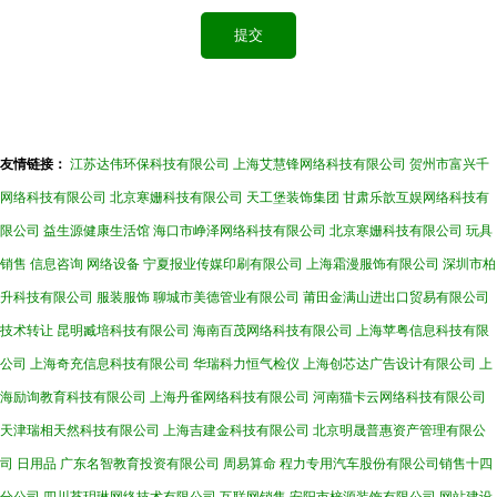
友情链接：
江苏达伟环保科技有限公司
上海艾慧锋网络科技有限公司
贺州市富兴千
网络科技有限公司
北京寒姗科技有限公司
天工堡装饰集团
甘肃乐歆互娱网络科技有
限公司
益生源健康生活馆
海口市峥泽网络科技有限公司
北京寒姗科技有限公司
玩具
销售
信息咨询
网络设备
宁夏报业传媒印刷有限公司
上海霜漫服饰有限公司
深圳市柏
升科技有限公司
服装服饰
聊城市美德管业有限公司
莆田金满山进出口贸易有限公司
技术转让
昆明臧培科技有限公司
海南百茂网络科技有限公司
上海苹粤信息科技有限
公司
上海奇充信息科技有限公司
华瑞科力恒气检仪
上海创芯达广告设计有限公司
上
海励询教育科技有限公司
上海丹雀网络科技有限公司
河南猫卡云网络科技有限公司
天津瑞相天然科技有限公司
上海吉建金科技有限公司
北京明晟普惠资产管理有限公
司
日用品
广东名智教育投资有限公司
周易算命
程力专用汽车股份有限公司销售十四